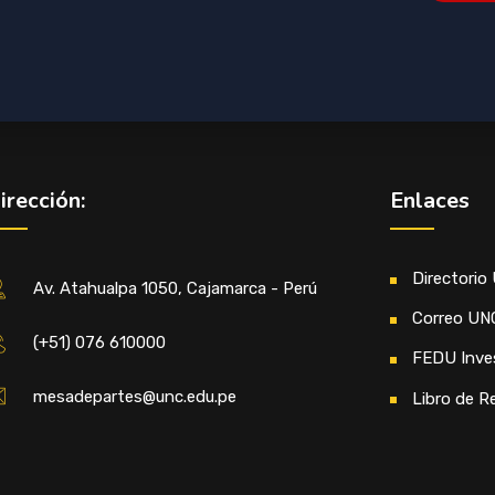
irección:
Enlaces
Directorio
Av. Atahualpa 1050, Cajamarca - Perú
Correo UN
(+51) 076 610000
FEDU Inve
mesadepartes@unc.edu.pe
Libro de R