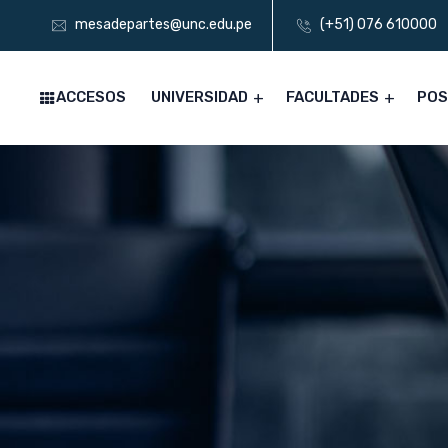
mesadepartes@unc.edu.pe
(+51) 076 610000
ACCESOS
UNIVERSIDAD
FACULTADES
PO