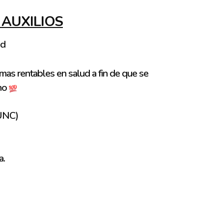
 AUXILIOS
ud
emas rentables en salud a fin de que se
ano
UNC)
a.