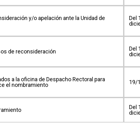
sideración y/o apelación ante la Unidad de
Del 
dici
Del 
sos de reconsideración
dici
ados a la oficina de Despacho Rectoral para
19/
ice el nombramiento
Del 
ramiento
dici