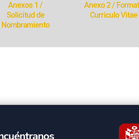
Anexos 1 /
Anexo 2 / Forma
Solicitud de
Curriculo Vitae
Nombramiento
ncuéntranos