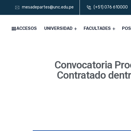
mesadepartes@unc.edu.pe
(+51) 076 610000
ACCESOS
UNIVERSIDAD
FACULTADES
PO
Convocatoria Pro
Contratado dentr