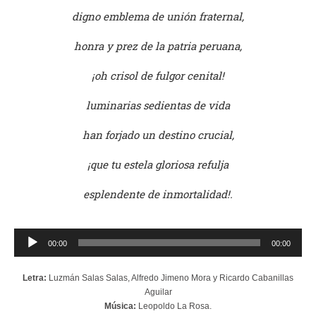
digno emblema de unión fraternal,
honra y prez de la patria peruana,
¡oh crisol de fulgor cenital!
luminarias sedientas de vida
han forjado un destino crucial,
¡que tu estela gloriosa refulja
esplendente de inmortalidad!.
Reproductor
00:00
00:00
de
audio
Letra:
Luzmán Salas Salas, Alfredo Jimeno Mora y Ricardo Cabanillas
Aguilar
Música:
Leopoldo La Rosa.