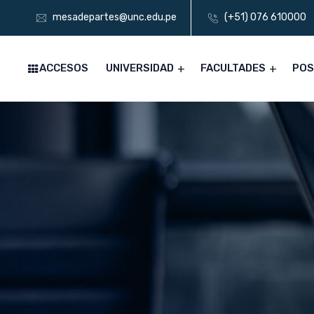
mesadepartes@unc.edu.pe
(+51) 076 610000
ACCESOS
UNIVERSIDAD
FACULTADES
PO