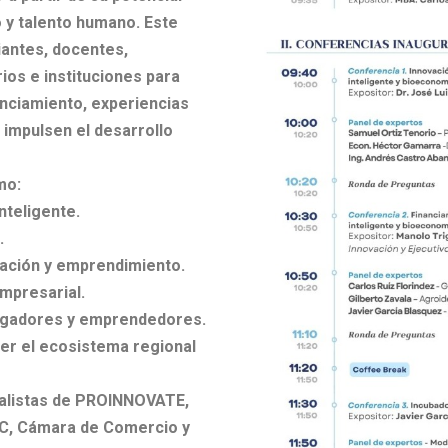
o y talento
humano. Este
iantes, docentes,
os e instituciones para
anciamiento, experiencias
 impulsen el
desarrollo
mo:
nteligente.
.
ación y emprendimiento.
mpresarial.
tigadores y emprendedores.
er el ecosistema regional
ialistas de PROINNOVATE,
PC, Cámara de Comercio y