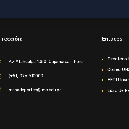
irección:
Enlaces
Directorio
Av. Atahualpa 1050, Cajamarca - Perú
Correo UN
(+51) 076 610000
FEDU Inve
mesadepartes@unc.edu.pe
Libro de R