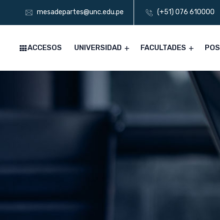
mesadepartes@unc.edu.pe
(+51) 076 610000
ACCESOS
UNIVERSIDAD
FACULTADES
PO