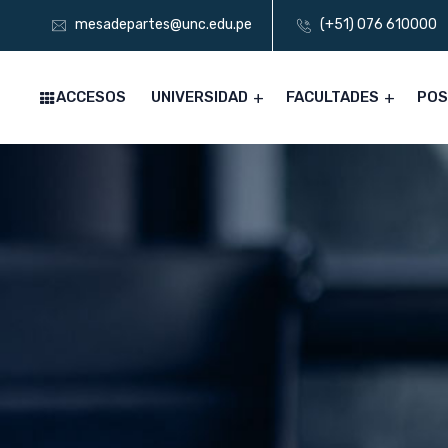
mesadepartes@unc.edu.pe
(+51) 076 610000
ACCESOS
UNIVERSIDAD
FACULTADES
PO