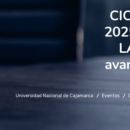
CI
202
L
ava
Universidad Nacional de Cajamarca
Eventos