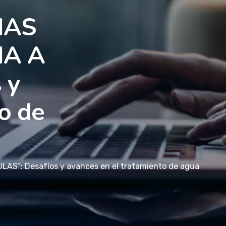
IAS
IA A
 y
o de
S”: Desafíos y avances en el tratamiento de agua