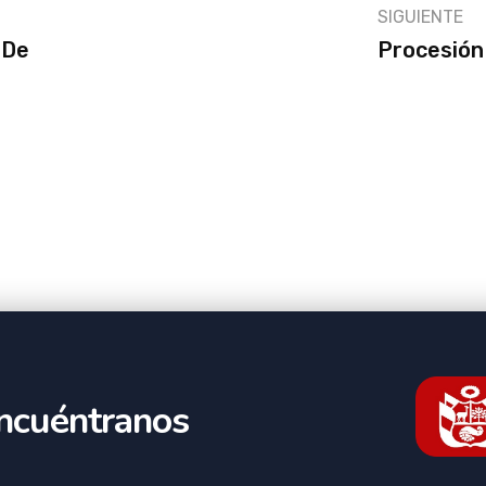
SIGUIENTE
 De
Procesión
ncuéntranos