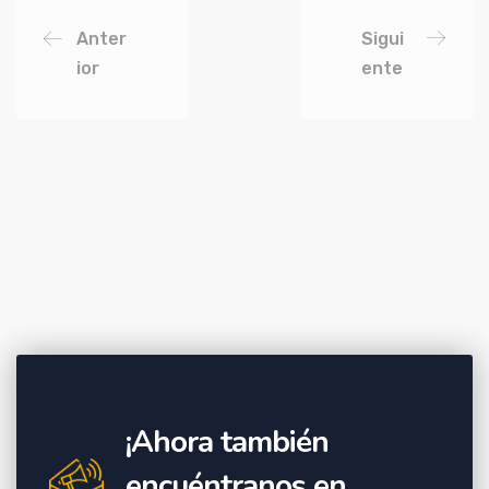
Anter
Sigui
ior
ente
¡Ahora también
encuéntranos en