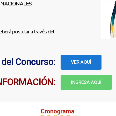
NNACIONALES
S
berá postular a través del
 del Concurso:
VER AQUÍ
NFORMACIÓN:
INGRESA AQUÍ