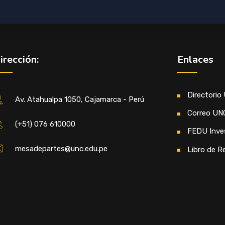
irección:
Enlaces
Directorio
Av. Atahualpa 1050, Cajamarca - Perú
Correo UN
(+51) 076 610000
FEDU Inve
mesadepartes@unc.edu.pe
Libro de R