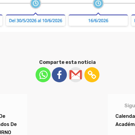
Comparte esta noticia
Sigu
 De
Calenda
ados De
Académic
TURNO