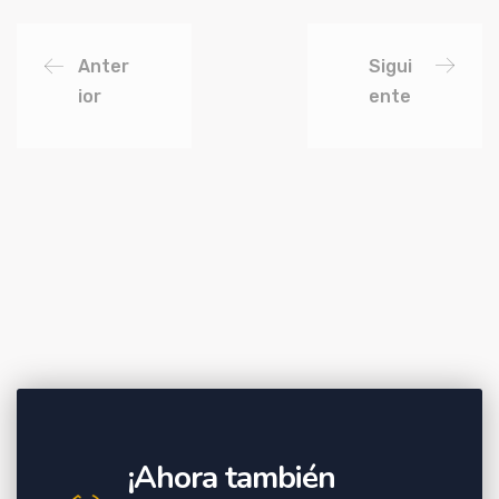
Anter
Sigui
ior
ente
¡Ahora también