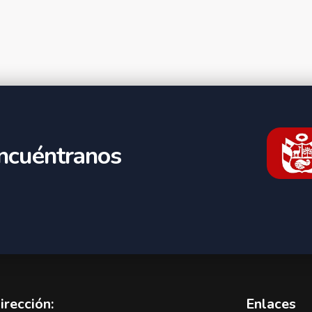
ncuéntranos
irección:
Enlaces