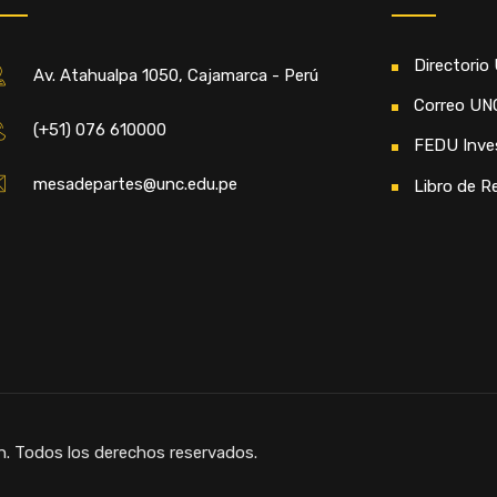
Directorio
Av. Atahualpa 1050, Cajamarca - Perú
Correo UN
(+51) 076 610000
FEDU Inve
mesadepartes@unc.edu.pe
Libro de R
n. Todos los derechos reservados.