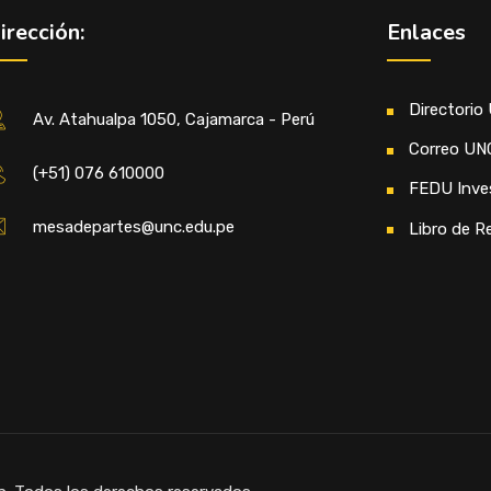
irección:
Enlaces
Directorio
Av. Atahualpa 1050, Cajamarca - Perú
Correo UN
(+51) 076 610000
FEDU Inve
mesadepartes@unc.edu.pe
Libro de R