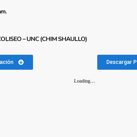
am.
OLISEO – UNC (CHIM SHAULLO)
uación
Descargar P