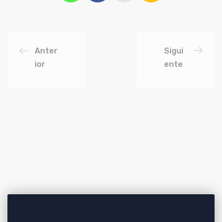
Anter
Sigui
ior
ente