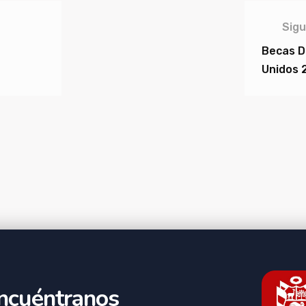
Sigu
Becas De
Unidos 
ncuéntranos