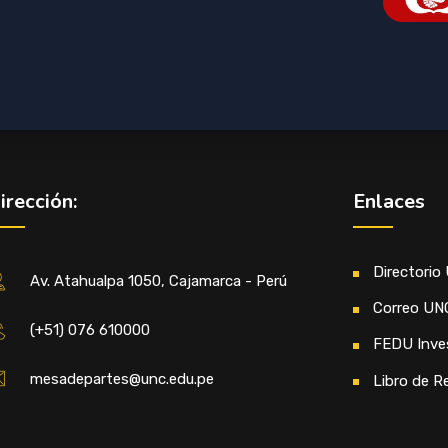
irección:
Enlaces
Directorio
Av. Atahualpa 1050, Cajamarca - Perú
Correo UN
(+51) 076 610000
FEDU Inve
mesadepartes@unc.edu.pe
Libro de R