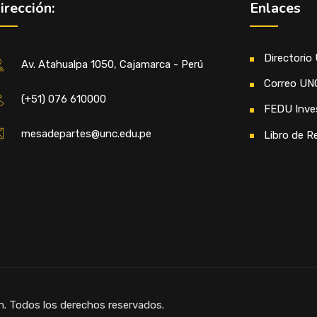
irección:
Enlaces
Directorio
Av. Atahualpa 1050, Cajamarca - Perú
Correo UN
(+51) 076 610000
FEDU Inve
mesadepartes@unc.edu.pe
Libro de R
n. Todos los derechos reservados.