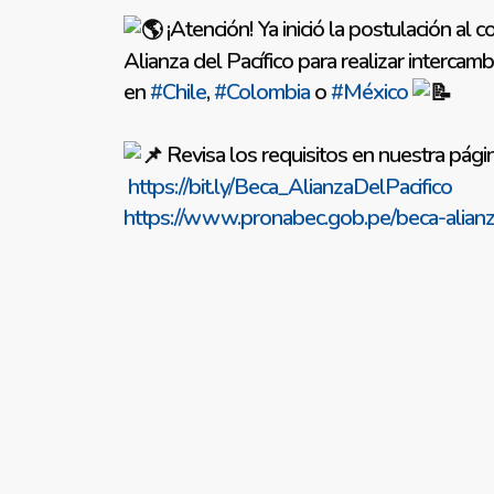
¡Atención! Ya inició la postulación al
Alianza del Pacífico para realizar interca
en
#Chile
,
#Colombia
o
#México
Revisa los requisitos en nuestra pág
https://bit.ly/Beca_AlianzaDelPacifico
https://www.pronabec.gob.pe/beca-alianza