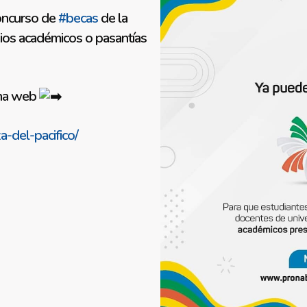
 concurso de
#becas
de la
mbios académicos o pasantías
ina web
-del-pacifico/