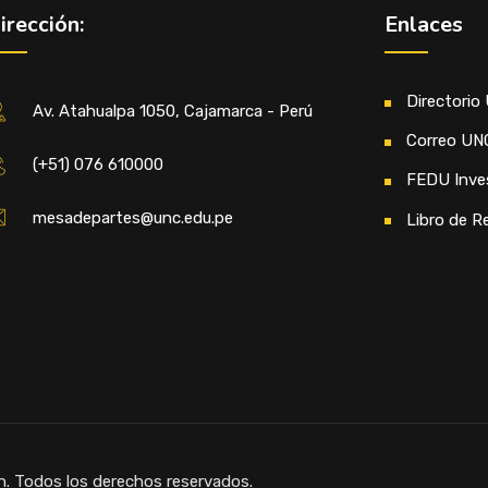
irección:
Enlaces
Directorio
Av. Atahualpa 1050, Cajamarca - Perú
Correo UN
(+51) 076 610000
FEDU Inve
mesadepartes@unc.edu.pe
Libro de R
n. Todos los derechos reservados.