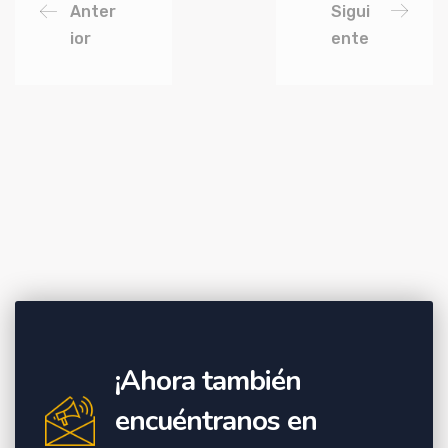
Anter
Sigui
ior
ente
¡Ahora también
encuéntranos en