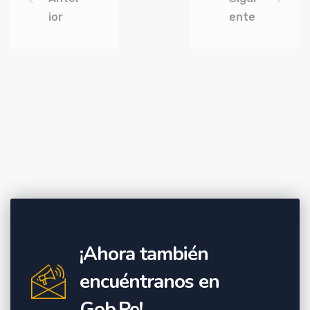
ior
ente
¡Ahora también
encuéntranos en
Gob.Pe!